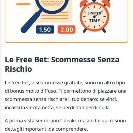
Le Free Bet: Scommesse Senza
Rischio
Le free bet, o scommesse gratuite, sono un altro tipo
di bonus molto diffuso. Ti permettono di piazzare una
scommessa senza rischiare il tuo denaro: se vinci,
incassi la vincita netta, se perdi non perdi nulla.
A prima vista sembrano l’ideale, ma anche qui ci sono
dettagli importanti da comprendere.