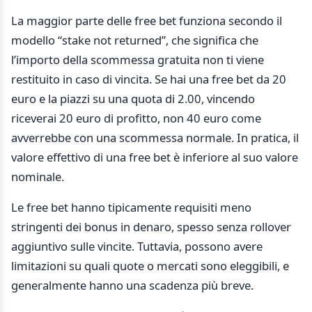
La maggior parte delle free bet funziona secondo il
modello “stake not returned”, che significa che
l’importo della scommessa gratuita non ti viene
restituito in caso di vincita. Se hai una free bet da 20
euro e la piazzi su una quota di 2.00, vincendo
riceverai 20 euro di profitto, non 40 euro come
avverrebbe con una scommessa normale. In pratica, il
valore effettivo di una free bet è inferiore al suo valore
nominale.
Le free bet hanno tipicamente requisiti meno
stringenti dei bonus in denaro, spesso senza rollover
aggiuntivo sulle vincite. Tuttavia, possono avere
limitazioni su quali quote o mercati sono eleggibili, e
generalmente hanno una scadenza più breve.