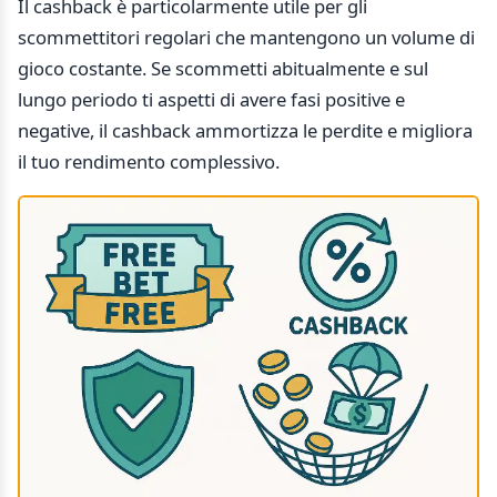
Il cashback è particolarmente utile per gli
scommettitori regolari che mantengono un volume di
gioco costante. Se scommetti abitualmente e sul
lungo periodo ti aspetti di avere fasi positive e
negative, il cashback ammortizza le perdite e migliora
il tuo rendimento complessivo.