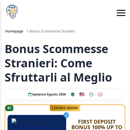
Homepage
/
Bonus Scommesse Stranieri
Bonus Scommesse
Stranieri: Come
Sfruttarli al Meglio
Updated Agosto 2026
18+
#1
LEADING BRAND
FIRST DEPOSIT
BONUS 100% UP TO