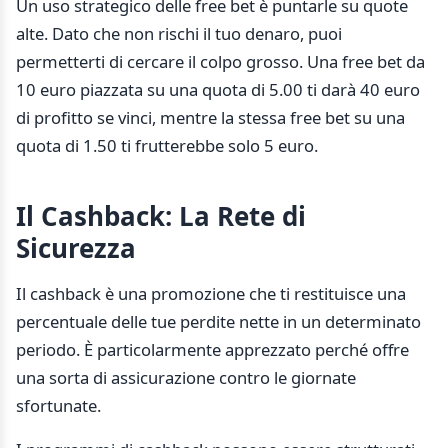
Un uso strategico delle free bet è puntarle su quote
alte. Dato che non rischi il tuo denaro, puoi
permetterti di cercare il colpo grosso. Una free bet da
10 euro piazzata su una quota di 5.00 ti darà 40 euro
di profitto se vinci, mentre la stessa free bet su una
quota di 1.50 ti frutterebbe solo 5 euro.
Il Cashback: La Rete di
Sicurezza
Il cashback è una promozione che ti restituisce una
percentuale delle tue perdite nette in un determinato
periodo. È particolarmente apprezzato perché offre
una sorta di assicurazione contro le giornate
sfortunate.