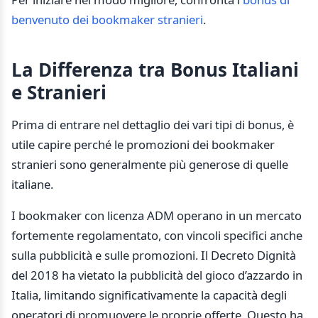
benvenuto dei bookmaker stranieri
.
La Differenza tra Bonus Italiani
e Stranieri
Prima di entrare nel dettaglio dei vari tipi di bonus, è
utile capire perché le promozioni dei bookmaker
stranieri sono generalmente più generose di quelle
italiane.
I bookmaker con licenza ADM operano in un mercato
fortemente regolamentato, con vincoli specifici anche
sulla pubblicità e sulle promozioni. Il Decreto Dignità
del 2018 ha vietato la pubblicità del gioco d’azzardo in
Italia, limitando significativamente la capacità degli
operatori di promuovere le proprie offerte. Questo ha