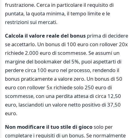
frustrazione. Cerca in particolare il requisito di
puntata, la quota minima, il tempo limite e le
restrizioni sui mercati.
Calcola il valore reale del bonus
prima di decidere
se accettarlo. Un bonus di 100 euro con rollover 20x
richiede 2.000 euro di scommesse. Se assumi un
margine del bookmaker del 5%, puoi aspettarti di
perdere circa 100 euro nel processo, rendendo il
bonus praticamente a valore zero. Un bonus di 50
euro con rollover 5x richiede solo 250 euro di
scommesse, con una perdita attesa di circa 12,50
euro, lasciandoti un valore netto positivo di 37,50
euro.
Non modificare il tuo stile di gioco
solo per
completare i requisiti di un bonus. Se normalmente