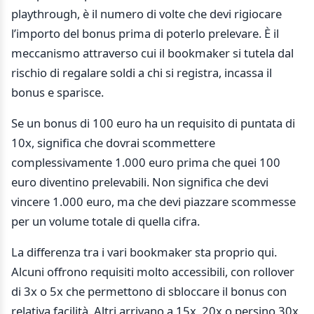
playthrough, è il numero di volte che devi rigiocare
l’importo del bonus prima di poterlo prelevare. È il
meccanismo attraverso cui il bookmaker si tutela dal
rischio di regalare soldi a chi si registra, incassa il
bonus e sparisce.
Se un bonus di 100 euro ha un requisito di puntata di
10x, significa che dovrai scommettere
complessivamente 1.000 euro prima che quei 100
euro diventino prelevabili. Non significa che devi
vincere 1.000 euro, ma che devi piazzare scommesse
per un volume totale di quella cifra.
La differenza tra i vari bookmaker sta proprio qui.
Alcuni offrono requisiti molto accessibili, con rollover
di 3x o 5x che permettono di sbloccare il bonus con
relativa facilità. Altri arrivano a 15x, 20x o persino 30x,