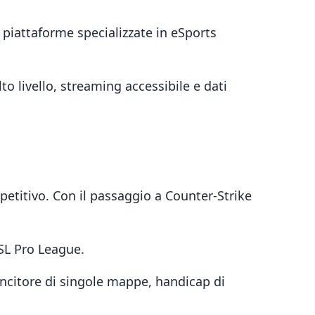
piattaforme specializzate in eSports
to livello, streaming accessibile e dati
etitivo. Con il passaggio a Counter-Strike
ESL Pro League.
incitore di singole mappe, handicap di