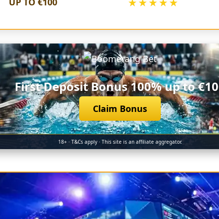
UP TO €100
★★★★★
First Deposit Bonus 100% up to €1
Claim Bonus
18+ · T&Cs apply · This site is an affiliate aggregator.