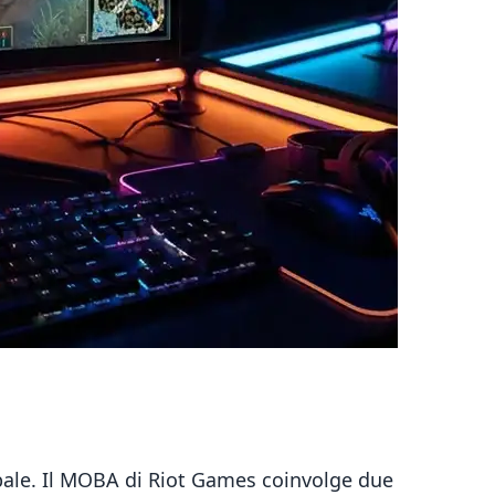
obale. Il MOBA di Riot Games coinvolge due