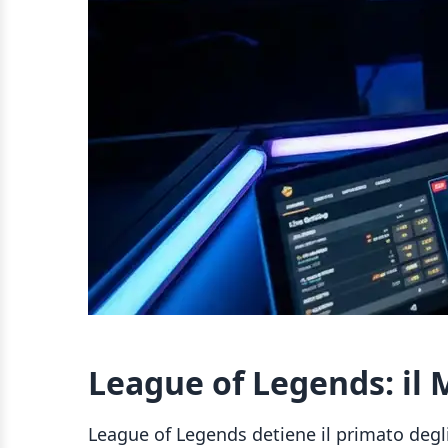
League of Legends: i
League of Legends detiene il primato degli