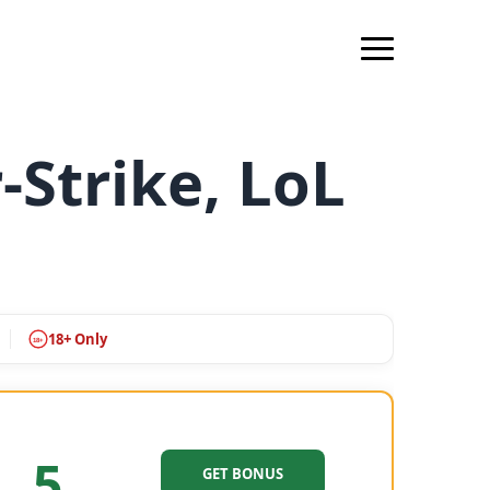
Strike, LoL
18+ Only
18+
5
GET BONUS