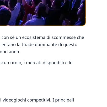
ndo con sé un ecosistema di scommesse che
resentano la triade dominante di questo
dopo anno.
un titolo, i mercati disponibili e le
 videogiochi competitivi. I principali