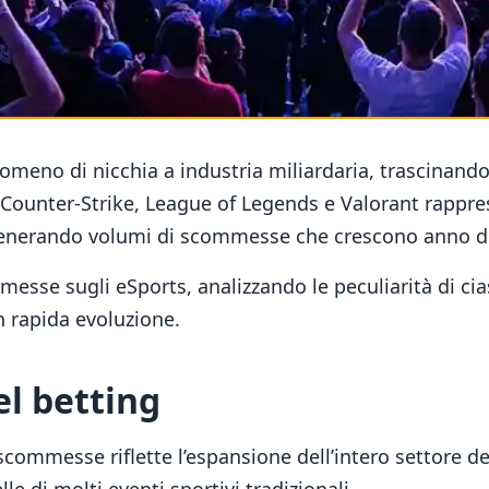
nomeno di nicchia a industria miliardaria, trascina
i. Counter-Strike, League of Legends e Valorant rapp
 e generando volumi di scommesse che crescono anno 
se sugli eSports, analizzando le peculiarità di ciasc
n rapida evoluzione.
l betting
commesse riflette l’espansione dell’intero settore dei