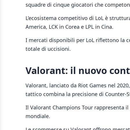
squadre di cinque giocatori che competono
L’ecosistema competitivo di LoL è struttura
America, LCK in Corea e LPL in Cina.
I mercati disponibili per LoL riflettono la
totale di uccisioni.
Valorant: il nuovo co
Valorant, lanciato da Riot Games nel 2020
tattico combina la precisione di Counter-St
Il Valorant Champions Tour rappresenta il 
mondiale.
Le scommesse su Valorant offrono mercati si