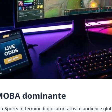
l MOBA dominante
 eSports in termini di giocatori attivi e audience gl