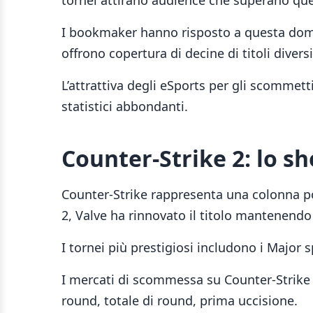
tornei attirano audience che superano quell
I bookmaker hanno risposto a questa doman
offrono copertura di decine di titoli diversi
L’attrattiva degli eSports per gli scommett
statistici abbondanti.
Counter-Strike 2: lo sh
Counter-Strike rappresenta una colonna po
2, Valve ha rinnovato il titolo mantenendo 
I tornei più prestigiosi includono i Major 
I mercati di scommessa su Counter-Strike s
round, totale di round, prima uccisione.